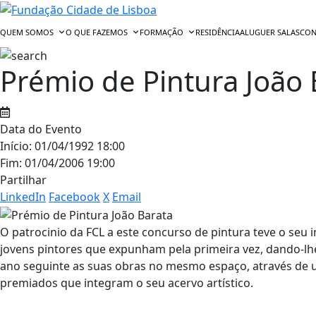
Skip
to
QUEM SOMOS
O QUE FAZEMOS
FORMAÇÃO
RESIDÊNCIA
ALUGUER SALAS
CON
content
Prémio de Pintura João 
Data do Evento
Início:
01/04/1992 18:00
Fim:
01/04/2006 19:00
Partilhar
LinkedIn
Facebook
X
Email
O patrocinio da FCL a este concurso de pintura teve o seu
jovens pintores que expunham pela primeira vez, dando-lh
ano seguinte as suas obras no mesmo espaço, através de u
premiados que integram o seu acervo artístico.