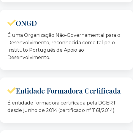
António Carmona Rodrigues
Fernando Ferreira Santo
ONGD
João Barroso Soares
António Chrystêllo Tavares
É uma Organização Não-Governamental para o
Dalila Correia Araújo
Desenvolvimento, reconhecida como tal pelo
Instituto Português de Apoio ao
Desenvolvimento.
Fiscal único:
José Assunção Dias – ROC
Entidade Formadora Certificada
É entidade formadora certificada pela DGERT
desde junho de 2014 (certificado nº 1161/2014).