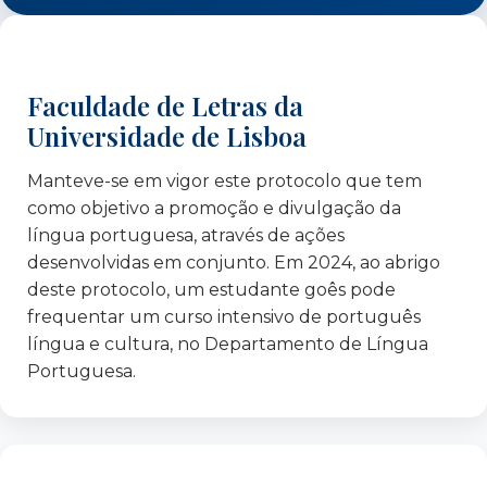
Agrupamento de Escolas de Santa Clara
Agrupamento de Escolas do Alto do Lumiar
Agrupamento de Escolas Patrício Prazeres
Agrupamento de Escolas Pintor Almada
Faculdade de Letras da
Negreiros
Universidade de Lisboa
Agrupamento de Escolas Rainha Dona Leonor
APS Polygonal – Itália
Manteve-se em vigor este protocolo que tem
Associação Projeto Ponte
como objetivo a promoção e divulgação da
língua portuguesa, através de ações
Associação ADRA Portugal
desenvolvidas em conjunto. Em 2024, ao abrigo
Associação de Moradores do PER 11
deste protocolo, um estudante goês pode
Associação Humanidades: Humanus
frequentar um curso intensivo de português
Associação Renovar a Mouraria
língua e cultura, no Departamento de Língua
Banco de voluntariado da CML
Portuguesa.
Câmara Municipal de Lisboa
Câmara Municipal de Loures
Câmara Municipal de Varsóvia, Departamento
de Educação – Polónia