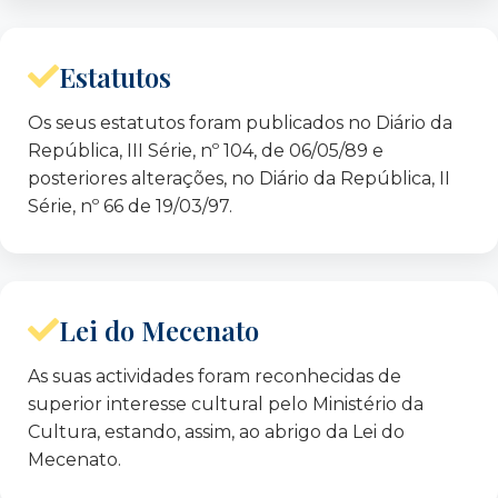
Nuno Castela
Abecasis
Manuela Vieira de Almeida
Estatutos
Carlos Fontão de Carvalho
José Ribeiro e Castro
Os seus estatutos foram publicados no Diário da
Eugénio Anacoreta
Correia
República, III Série, nº 104, de 06/05/89 e
Augusto Gomes Correia
posteriores alterações, no Diário da República, II
Joaquim Horta Capa
Série, nº 66 de 19/03/97.
Miguel Anacoreta Correia
Alípio Pereira Dias
Guida de Freitas Faria
António Bagão Félix
Lei do Mecenato
Eduardo Marçal Grilo
As suas actividades foram reconhecidas de
Alberto Laplaine Guimarães
superior interesse cultural pelo Ministério da
Vítor José Melícias Lopes
Cultura, estando, assim, ao abrigo da Lei do
Guilherme
d’ Oliveira Martins
Mecenato.
João Corrêa Nunes
Eduardo de Arantes e Oliveira