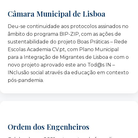
Casa do Brasil de Lisboa
Câmara Municipal de Lisboa
CEIPES ETS, Centro Internazionale per la
Promozione dell’Educazione e lo Sviluppo,
Deu-se continuidade aos protocolos assinados no
Palermo – Itália
âmbito do programa BIP-ZIP, com as ações de
Centro Social e Paroquial do Campo Grande
sustentabilidade do projeto Boas Práticas – Rede
Centro de Formação Professor João Soares
Escolas Academia CV.pt, com Plano Municipal
CEPAC – Centro Padre Alves Correia
para a Integração de Migrantes de Lisboa e com o
Clan
novo projeto aprovado este ano Tod@s IN –
Comunidade Hindu de Portugal
INclusão social através da educação em contexto
Czepczyński Family Foundation – Polónia
pós-pandemia.
DECO – Gabinete de Finanças Saudáveis
Clinicas Diaverum
Equivalence
Escola Superior de Educação de Lisboa
Faculdade de Psicologia da Universidade de
Ordem dos Engenheiros
Lisboa
FAMI – Fundo para o Asilo, a Migração e a