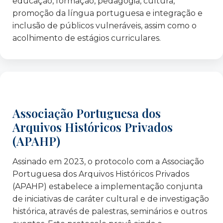
educação, formação, pedagogia, cultura,
Junta de Freguesia de Santa Clara
promoção da língua portuguesa e integração e
Junta de Freguesia de São Vicente
inclusão de públicos vulneráveis, assim como o
La Casa nel Parco, Génova – Itália
acolhimento de estágios curriculares.
Laiks Jauniesiem – Letónia
Lusitânia Seguros
Neo Sapiens – Espanha
Next Generation Italy – Itália
NIALP – Associação Intercultural Lisboa
Associação Portuguesa dos
OIM – Organização Internacional para as
Arquivos Históricos Privados
Migrações
(APAHP)
Par – Respostas Sociais
Programa CERV (Cidadãos, Igualdade, Direitos
Assinado em 2023, o protocolo com a Associação
e Valores) – Ponto de Contacto Nacional
Portuguesa dos Arquivos Históricos Privados
Quinta Alegre – um teatro em cada bairro
(APAHP) estabelece a implementação conjunta
Raízes – Associação de Apoio à Criança e ao
de iniciativas de caráter cultural e de investigação
Jovem
histórica, através de palestras, seminários e outros
Rato ADCC – Associação para a Divulgação