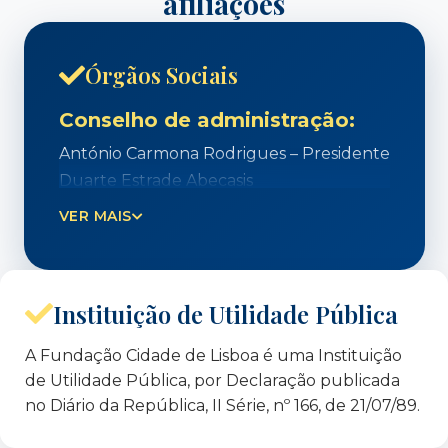
afiliações
Órgãos Sociais
Conselho de administração:
António Carmona Rodrigues – Presidente
Duarte Estrade Abecasis
Alberto Laplaine Guimarães
VER MAIS
João Corrêa Nunes
Carlos Fontão de Carvalho
Instituição de Utilidade Pública
Data do Mandato: 2026 a 2029
A Fundação Cidade de Lisboa é uma Instituição
Conselho de curadores:
de Utilidade Pública, por Declaração publicada
no Diário da República, II Série, nº 166, de 21/07/89.
Maria Isabel
Parreira Jonet – Presidente
Duarte Estrade Abecasis