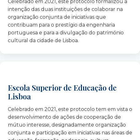
Celebrado em 2021, este protocolo formalizou a
Integração
intenção das duas instituições de colaborar na
FEC – Fundação Fé e Cooperação
organização conjunta de iniciativas que
FGS – Fundação Gonçalo da Silveira
contribuam para o prestígio da engenharia
Fundação Calouste Gulbenkian
portuguesa e para a divulgação do património
cultural da cidade de Lisboa.
Fondazione ISMU ETS, Milão – Itália
GAT – Grupo de Ativistas em Tratamentos
Gebalis
GEYC – Group of the European Youth for
Change – Roménia
IFILNOVA – FCS, Universidade Nova de Lisboa
Escola Superior de Educação de
Instituto Marques de Valle Flôr
Lisboa
Instituto Superior de Ciências Sociais e Políticas
Instituto Superior Técnico
Celebrado em 2021, este protocolo tem em vista o
Jerónimo Martins – Agroalimentar
desenvolvimento de ações de cooperação de
mútuo interesse, designadamente organização
JRS Portugal – Serviço Jesuíta aos Refugiados
conjunta e participação em iniciativas nas áreas de
Junta de Freguesia de Alvalade