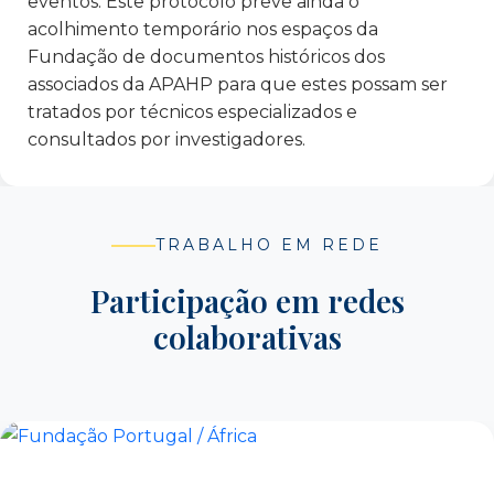
eventos. Este protocolo prevê ainda o
Cultural e Científica
acolhimento temporário nos espaços da
Rede para a Empregabilidade Barreiro Moita
Fundação de documentos históricos dos
Santa Casa da Misericórdia de Lisboa
associados da APAHP para que estes possam ser
Solidariedade Imigrante – Associação para a
tratados por técnicos especializados e
Defesa dos Direitos dos Imigrantes
consultados por investigadores.
TESE – Associação para o Desenvolvimento
The League of Extraordinary Minds
Foundation (LEM) – Polónia
TRABALHO EM REDE
Udruga Suradnici u učenju – Croácia
Unidade Local de Saúde de São José
Participação em redes
Universidade Lusófona
colaborativas