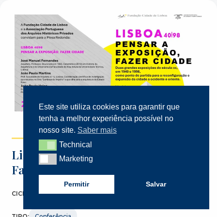
Este site utiliza cookies para garantir que
tenha a melhor experiência possível no
nosso site.
Saber mais
Technical
Technical
Lisboa 40/98 Pensar a Exposição,
Marketing
Marketing
Fazer a Cidade
Permitir
Salvar
CICLO:
Parceria FCL – APAHP
TIPO:
Conferência