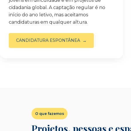
jovens em dificuldade e em projetos de
cidadania global. A captação regular é no
início do ano letivo, mas aceitamos
candidaturas em qualquer altura.
CANDIDATURA ESPONTÂNEA
O que fazemos
Projetos, pessoas e es