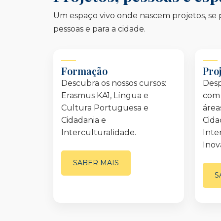
Um espaço vivo onde nascem projetos, se p
pessoas e para a cidade.
Formação
Pro
Descubra os nossos cursos:
Des
Erasmus KA1, Língua e
com 
Cultura Portuguesa e
área
Cidadania e
Cida
Interculturalidade.
Inte
Inov
SABER MAIS
S