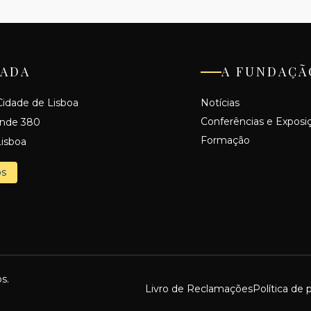
ADA
A FUNDAÇÃ
idade de Lisboa
Notícias
Conferências e Exposi
ande 380
Formação
isboa
os
s.
Livro de Reclamações
Política de 