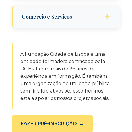
Indicar direções e vocabulário de
Comércio e Serviços
condução
Meios de transporte
Dia de compras: o que precisa de
comprar?
A Fundação Cidade de Lisboa é uma
Expressões usadas nos comércios e
entidade formadora certificada pela
serviços
DGERT com mais de 36 anos de
experiência em formação. É também
uma organização de utilidade pública,
sem fins lucrativos. Ao escolher-nos
está a apoiar os nossos projetos sociais.
FAZER PRÉ-INSCRIÇÃO