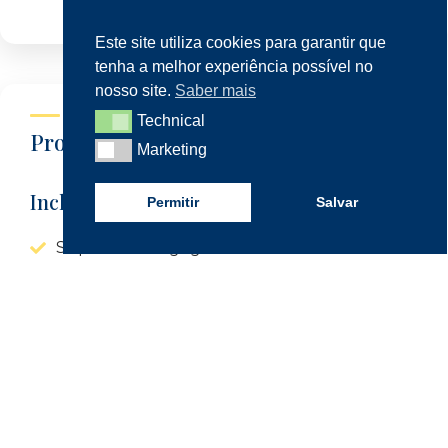
Este site utiliza cookies para garantir que
tenha a melhor experiência possível no
nosso site.
Saber mais
Technical
Technical
Propina
Marketing
Marketing
Inclui
Permitir
Salvar
Suporte Pedagógico
Suporte Administrativo
Material de Apoio
210€
40 horas