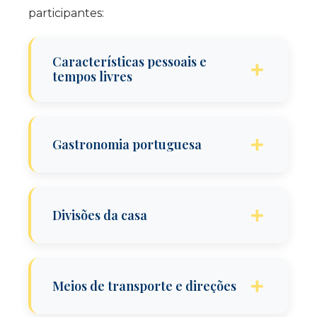
participantes:
Características pessoais e
tempos livres
Apresentação
Gastronomia portuguesa
Atividades dos tempos livres
Géneros musicais e interculturalidade
Partilha de experiências gastronómicas
Divisões da casa
Hábitos alimentares
Comer num restaurante
Identificar as zonas e materiais que
Meios de transporte e direções
compõem uma casa